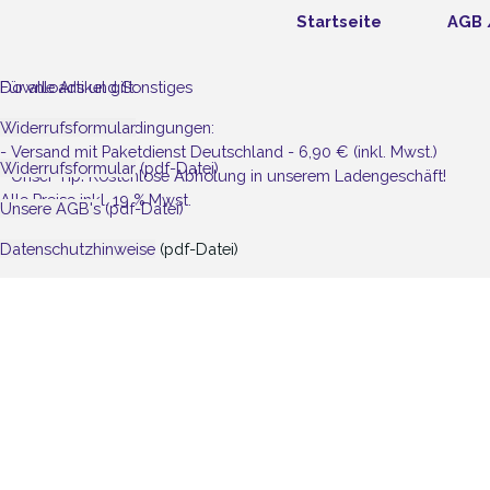
Startseite
AGB 
Downloads und Sonstiges
Für alle Artikel gilt:
Widerrufsformular
Unsere Versandbedingungen:
- Versand mit Paketdienst Deutschland - 6,90 € (inkl. Mwst.)
Widerrufsformular
(pdf-Datei)
- Unser Tip! Kostenlose Abholung in unserem Ladengeschäft!
Alle Preise inkl. 19 % Mwst.
Unsere AGB's
(pdf-Datei)
Datenschutzhinweise
(pdf-Datei)
Zurück zum Seiteninhalt